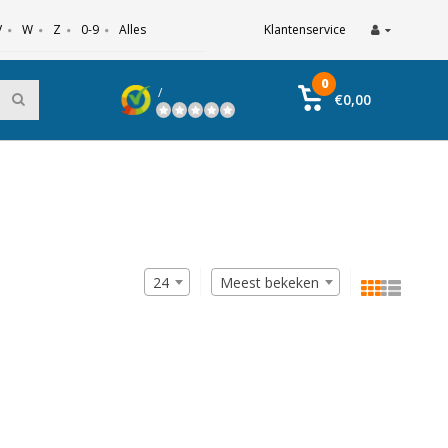
V
W
Z
0-9
Alles
Klantenservice
0
/
€0,00
24
Meest bekeken