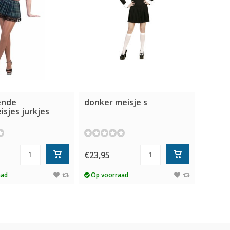
ende
donker meisje s
isjes jurkjes
€23,95
aad
Op voorraad