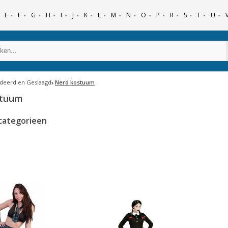
E
F
G
H
I
J
K
L
M
N
O
P
R
S
T
U
udeerd en Geslaagd
Nerd kostuum
stuum
categorieen