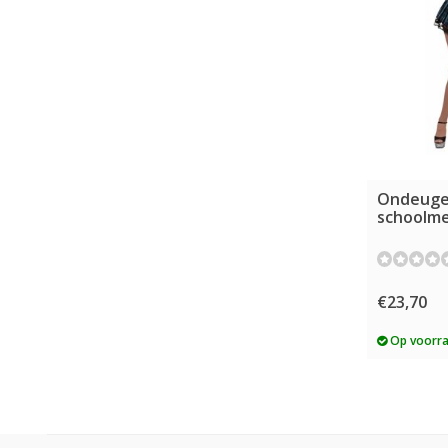
Ondeug
schoolme
€23,70
Op voorr