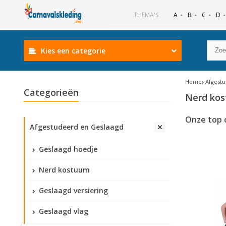
B
C
D
THEMA'S
A
Kies een categorie
Home
Afgest
Categorieën
Nerd ko
Onze top 
Afgestudeerd en Geslaagd
Geslaagd hoedje
Nerd kostuum
Geslaagd versiering
Geslaagd vlag