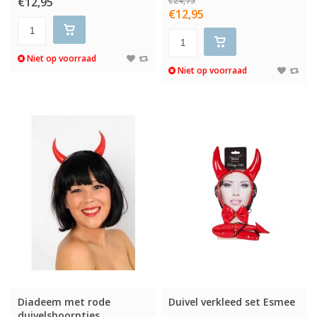
€12,95
€24,75
€12,95
Niet op voorraad
Niet op voorraad
Diadeem met rode
Duivel verkleed set Esmee
duivelshoorntjes