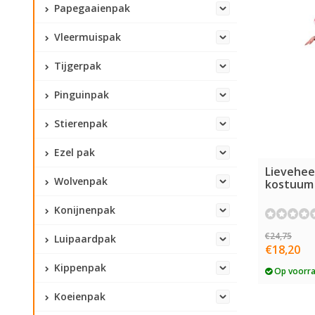
Papegaaienpak
Vleermuispak
Tijgerpak
Pinguinpak
Stierenpak
Ezel pak
Lievehee
Wolvenpak
kostuum
Konijnenpak
€24,75
Luipaardpak
€18,20
Kippenpak
Op voorr
Koeienpak