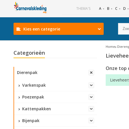
B
C
D
THEMA'S
A
Kies een categorie
Home
Dieren
Categorieën
Lievehee
Onze top 
Dierenpak
Lieveheer
Varkenspak
Poezenpak
Kattenpakken
Bijenpak