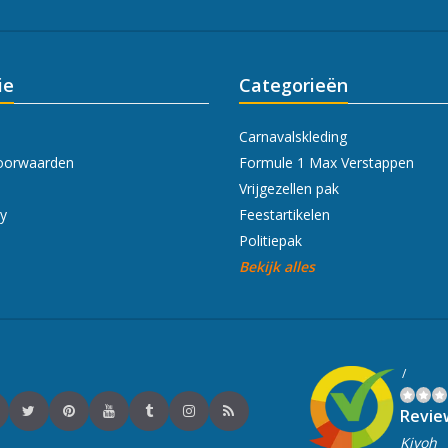
ie
Categorieën
Carnavalskleding
oorwaarden
Formule 1 Max Verstappen
Vrijgezellen pak
cy
Feestartikelen
Politiepak
Bekijk alles
/
Revie
Kiyoh