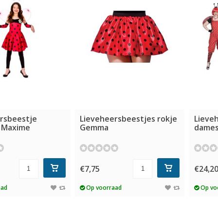
rsbeestje
Lieveheersbeestjes rokje
Lieveh
 Maxime
Gemma
dame
€7,75
€24,2
aad
Op voorraad
Op vo