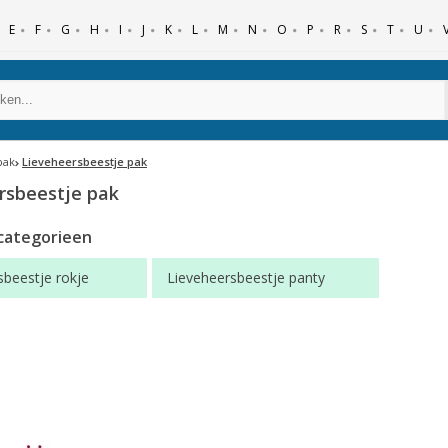
E
F
G
H
I
J
K
L
M
N
O
P
R
S
T
U
pak
Lieveheersbeestje pak
rsbeestje pak
categorieen
sbeestje rokje
Lieveheersbeestje panty