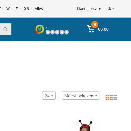
V
W
Z
0-9
Alles
Klantenservice
0
/
€0,00
24
Meest bekeken