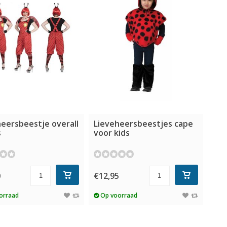
eersbeestje overall
Lieveheersbeestjes cape
s
voor kids
0
€12,95
orraad
Op voorraad