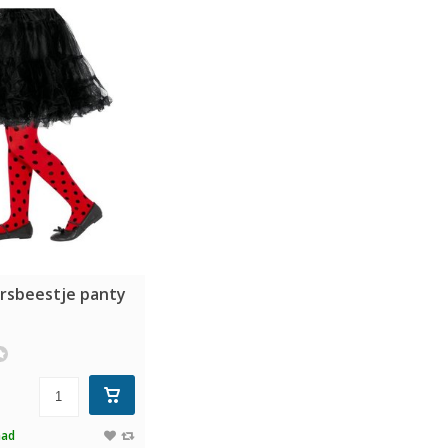
rsbeestje panty
aad