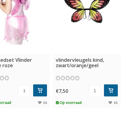
edset Vlinder
vlindervleugels kind,
e roze
zwart/oranje/geel
€7,50
orraad
Op voorraad