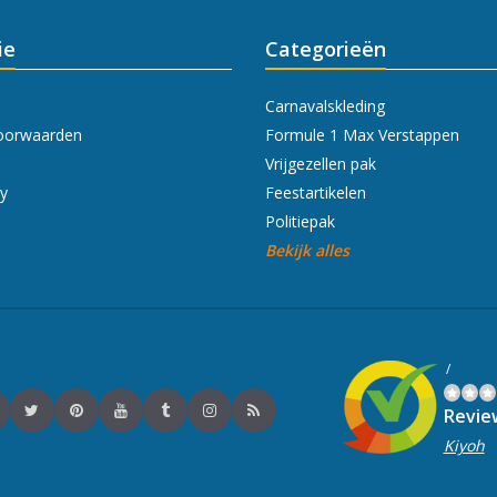
ie
Categorieën
Carnavalskleding
oorwaarden
Formule 1 Max Verstappen
Vrijgezellen pak
cy
Feestartikelen
Politiepak
Bekijk alles
/
Revie
Kiyoh