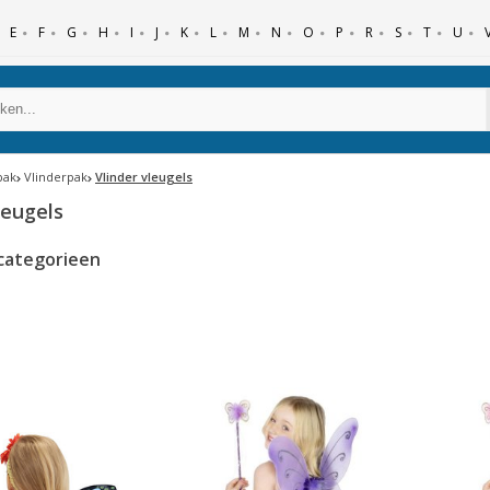
E
F
G
H
I
J
K
L
M
N
O
P
R
S
T
U
pak
Vlinderpak
Vlinder vleugels
leugels
categorieen