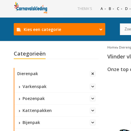
B
C
D
THEMA'S
A
Kies een categorie
Home
Dieren
Categorieën
Vlinder v
Onze top 
Dierenpak
Varkenspak
Poezenpak
Kattenpakken
Bijenpak