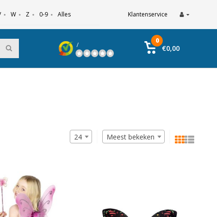
V
W
Z
0-9
Alles
Klantenservice
0
/
€0,00
24
Meest bekeken