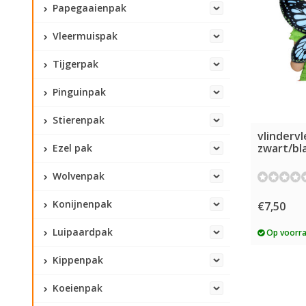
Papegaaienpak
Vleermuispak
Tijgerpak
Pinguinpak
Stierenpak
vlindervl
zwart/bl
Ezel pak
Wolvenpak
Konijnenpak
€7,50
Luipaardpak
Op voorr
Kippenpak
Koeienpak