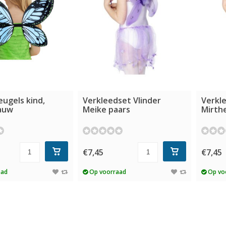
eugels kind,
Verkleedset Vlinder
Verkle
auw
Meike paars
Mirth
€7,45
€7,45
aad
Op voorraad
Op vo