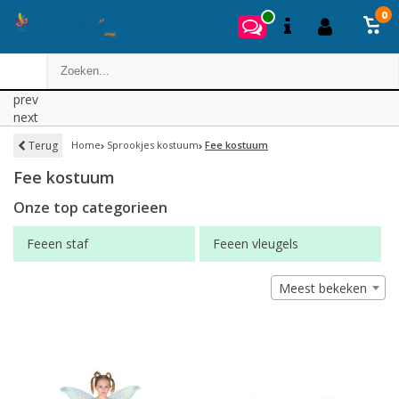
0
prev
next
Terug
Home
Sprookjes kostuum
Fee kostuum
Fee kostuum
Onze top categorieen
Feeen staf
Feeen vleugels
Meest bekeken