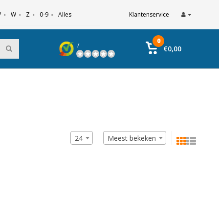
V
W
Z
0-9
Alles
Klantenservice
0
/
€0,00
24
Meest bekeken