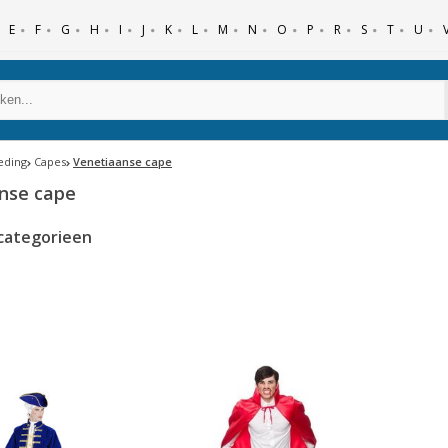
E
F
G
H
I
J
K
L
M
N
O
P
R
S
T
U
eding
Capes
Venetiaanse cape
nse cape
categorieen