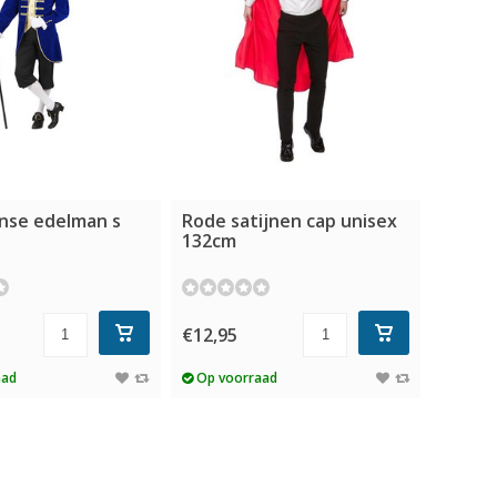
nse edelman s
Rode satijnen cap unisex
132cm
€12,95
aad
Op voorraad