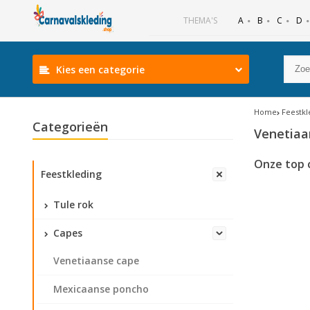
B
C
D
THEMA'S
A
Kies een categorie
Home
Feestkl
Categorieën
Venetiaa
Onze top 
Feestkleding
Tule rok
Capes
Venetiaanse cape
Mexicaanse poncho