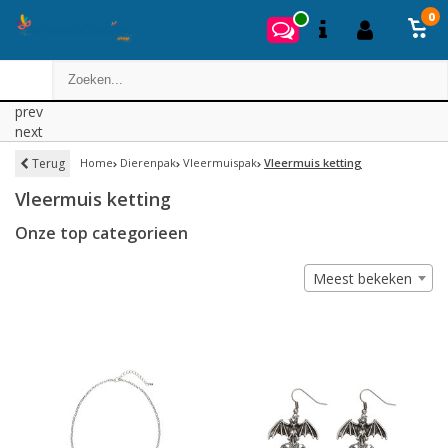
0
prev
next
Terug
Home
Dierenpak
Vleermuispak
Vleermuis ketting
Vleermuis ketting
Onze top categorieen
Meest bekeken