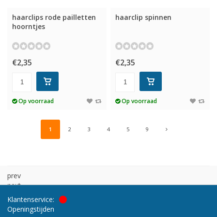
haarclips rode pailletten
haarclip spinnen
hoorntjes
€2,35
€2,35
Op voorraad
Op voorraad
1
2
3
4
5
9
prev
next
Klantenservice:
Openingstijden