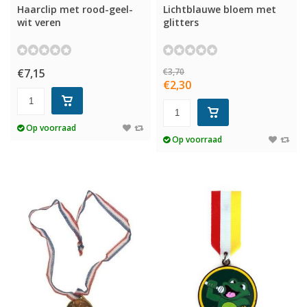
Haarclip met rood-geel-
Lichtblauwe bloem met
wit veren
glitters
€7,15
€3,70
€2,30
Op voorraad
Op voorraad