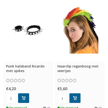
Punk halsband Ricardo
Haarclip regenboog met
met spikes
veertjes
€4,20
€5,60
Op voorraad
Op voorraad