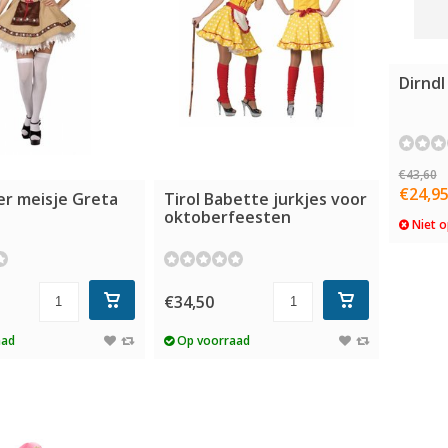
Dirndl
€43,60
€24,9
ler meisje Greta
Tirol Babette jurkjes voor
oktoberfeesten
Niet o
€34,50
aad
Op voorraad