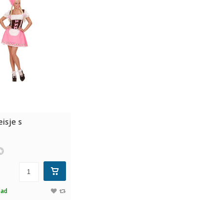
isje s
aad