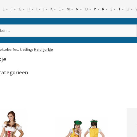
E
F
G
H
I
J
K
L
M
N
O
P
R
S
T
U
 oktoberfest kleding
Heidi jurkje
kje
categorieen