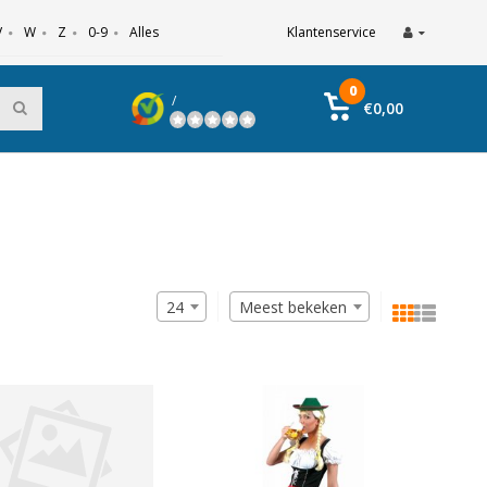
V
W
Z
0-9
Alles
Klantenservice
0
/
€0,00
24
Meest bekeken