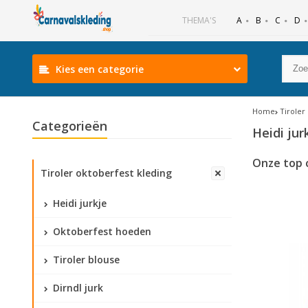
B
C
D
THEMA'S
A
Kies een categorie
Home
Tiroler
Categorieën
Heidi jur
Onze top 
Tiroler oktoberfest kleding
Heidi jurkje
Oktoberfest hoeden
Tiroler blouse
Dirndl jurk