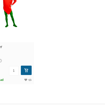
er
aad