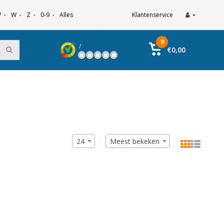
V
W
Z
0-9
Alles
Klantenservice
0
/
€0,00
24
Meest bekeken