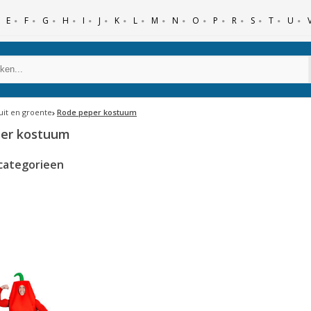
E
F
G
H
I
J
K
L
M
N
O
P
R
S
T
U
ruit en groente
Rode peper kostuum
er kostuum
categorieen