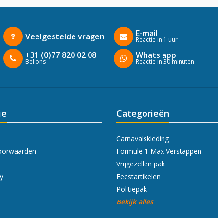
E-mail
Veelgestelde vragen
Reactie in 1 uur
+31 (0)77 820 02 08
Whats app
Bel ons
Reactie in 30 minuten
ie
Categorieën
Carnavalskleding
oorwaarden
Formule 1 Max Verstappen
Vrijgezellen pak
cy
Feestartikelen
Politiepak
Bekijk alles