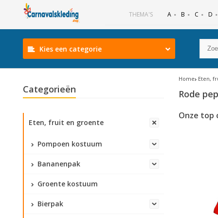
B
C
D
THEMA'S
A
Kies een categorie
Home
Eten, f
Categorieën
Rode pep
Onze top 
Eten, fruit en groente
Pompoen kostuum
Bananenpak
Groente kostuum
Bierpak