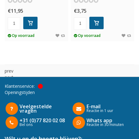
€11,95
€3,75
Op voorraad
Op voorraad
prev
next
Klantenservice:
Openingstijden
Veelgestelde
E-mail
vragen
Reactie in 1 uur
+31 (0)77 820 02 08
Whats app
Bel ons
Reactie in 30 minuten
Wilt u op de hoogte blijven?: