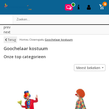
0
prev
next
Terug
Home
Clownspak
Goochelaar kostuum
Goochelaar kostuum
Onze top categorieen
Meest bekeken