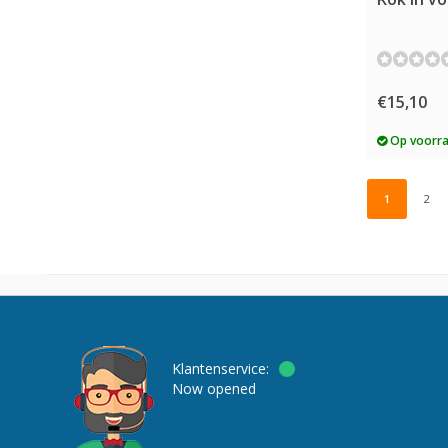
€15,10
Op voorr
1
2
Klantenservice:
Now opened