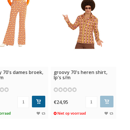
y 70's dames broek,
groovy 70's heren shirt,
/m
lp's s/m
5
€24,95
orraad
Niet op voorraad