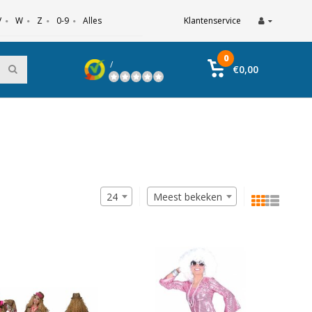
V
W
Z
0-9
Alles
Klantenservice
0
/
€0,00
24
Meest bekeken