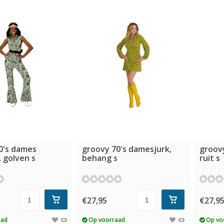
0's dames
groovy 70's damesjurk,
groovy
 golven s
behang s
ruit s
€27,95
€27,9
aad
Op voorraad
Op vo