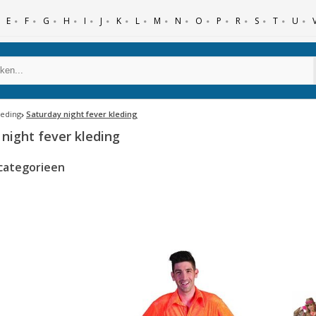
E
F
G
H
I
J
K
L
M
N
O
P
R
S
T
U
leding
Saturday night fever kleding
night fever kleding
categorieen