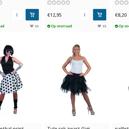
€12,95
€8,20
aad
Op voorraad
Op vo
etbal print
Tule rok zwart Gigi
paille