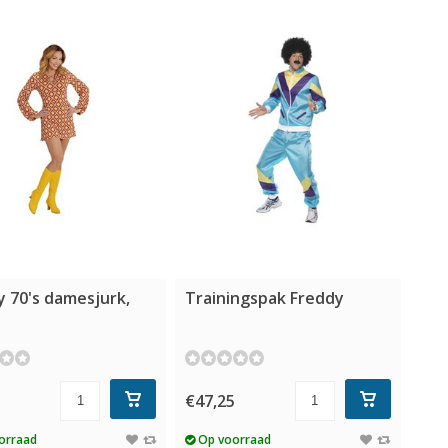
 70's damesjurk,
Trainingspak Freddy
5
€47,25
orraad
Op voorraad