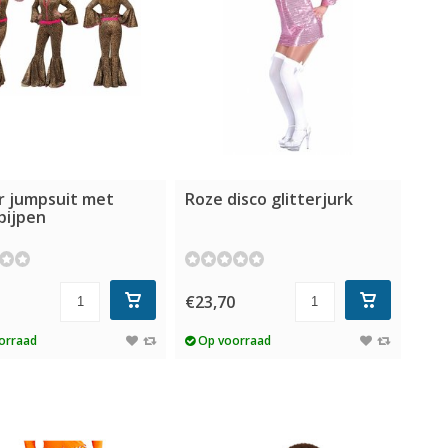
r jumpsuit met
Roze disco glitterjurk
pijpen
5
€23,70
orraad
Op voorraad