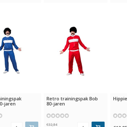
ainingspak
Retro trainingspak Bob
Hippi
0-jaren
80-jaren
€32,84