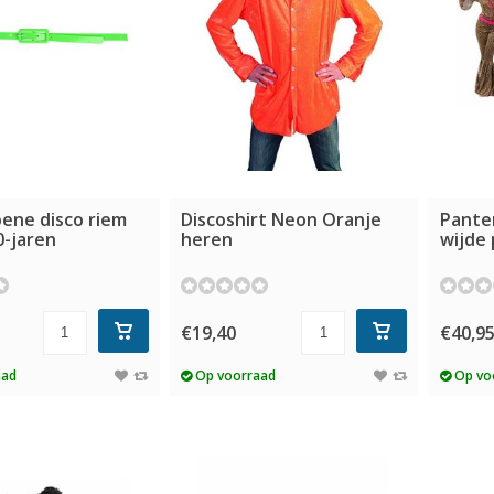
ene disco riem
Discoshirt Neon Oranje
Pante
0-jaren
heren
wijde 
€19,40
€40,9
aad
Op voorraad
Op vo