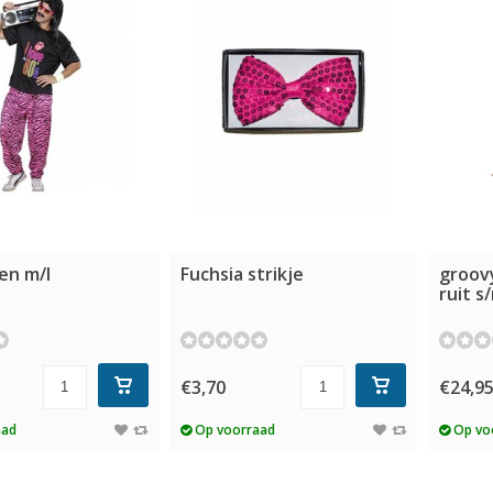
en m/l
Fuchsia strikje
groov
ruit s
€3,70
€24,9
aad
Op voorraad
Op vo