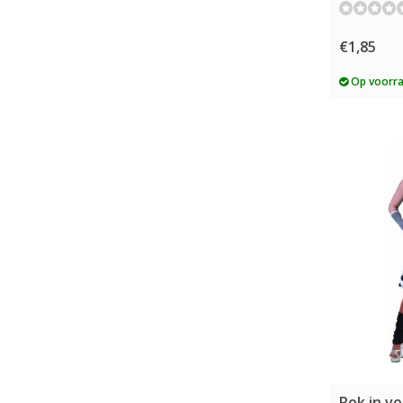
€1,85
Op voorr
Rok in vo