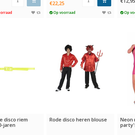
€12,9
€22,25
oorraad
Op voorraad
Op vo
e disco riem
Rode disco heren blouse
Neon r
0-jaren
party'