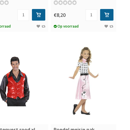
€8,20
orraad
Op voorraad
ttenvest rood xl
Poedel meisje pak