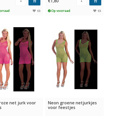
5
€1,80
orraad
Op voorraad
oze net jurk voor
Neon groene netjurkjes
s
voor feestjes