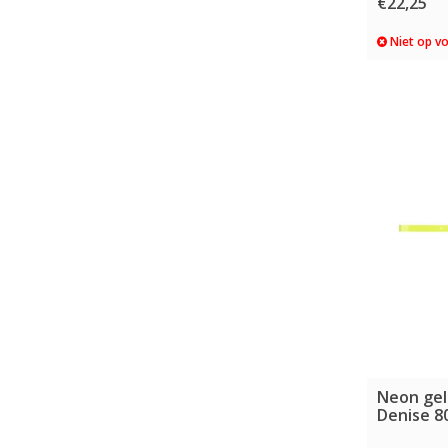
€22,25
Niet op v
Neon gel
Denise 8