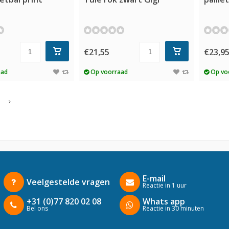
€21,55
€23,9
aad
Op voorraad
Op vo
E-mail
Veelgestelde vragen
Reactie in 1 uur
+31 (0)77 820 02 08
Whats app
Bel ons
Reactie in 30 minuten