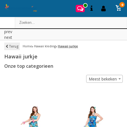
0
prev
next
Terug
Home
Hawaii kleding
Hawaii jurkje
Hawaii jurkje
Onze top categorieen
Meest bekeken