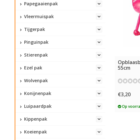
Papegaaienpak
Vleermuispak
Tijgerpak
Pinguinpak
Stierenpak
Opblaasb
55cm
Ezel pak
Wolvenpak
Konijnenpak
€3,20
Luipaardpak
Op voorr
Kippenpak
Koeienpak