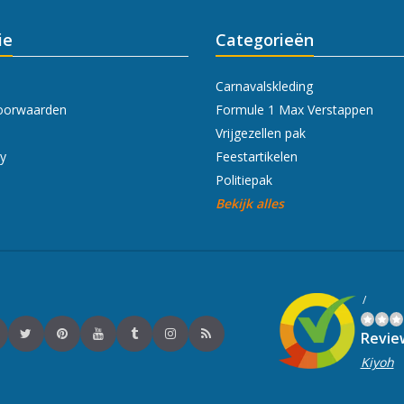
ie
Categorieën
Carnavalskleding
oorwaarden
Formule 1 Max Verstappen
Vrijgezellen pak
cy
Feestartikelen
Politiepak
Bekijk alles
/
Revie
Kiyoh