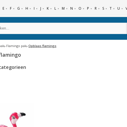
E
F
G
H
I
J
K
L
M
N
O
P
R
S
T
U
pak
Flamingo pak
Opblaas flamingo
flamingo
categorieen