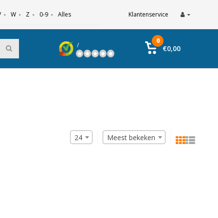
V
W
Z
0-9
Alles
Klantenservice
0
/
€0,00
24
Meest bekeken