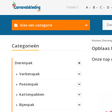
B
C
D
THEMA'S
A
Kies een categorie
Home
Dieren
Categorieën
Opblaas 
Onze top 
Dierenpak
Varkenspak
Poezenpak
Kattenpakken
Bijenpak