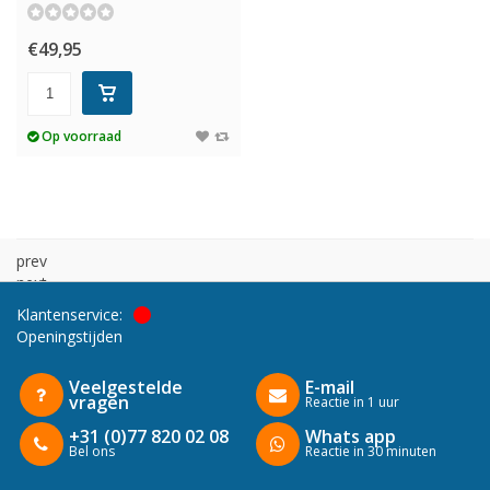
€49,95
Op voorraad
prev
next
Klantenservice:
Openingstijden
Veelgestelde
E-mail
vragen
Reactie in 1 uur
+31 (0)77 820 02 08
Whats app
Bel ons
Reactie in 30 minuten