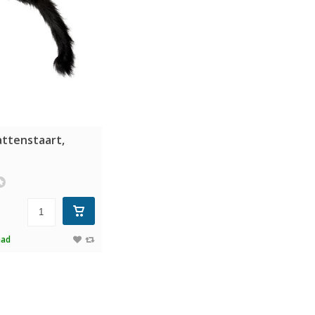
attenstaart,
aad