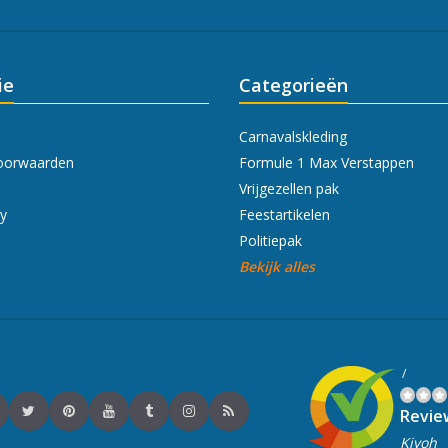
ie
Categorieën
Carnavalskleding
oorwaarden
Formule 1 Max Verstappen
Vrijgezellen pak
cy
Feestartikelen
Politiepak
Bekijk alles
/
Revie
Kiyoh