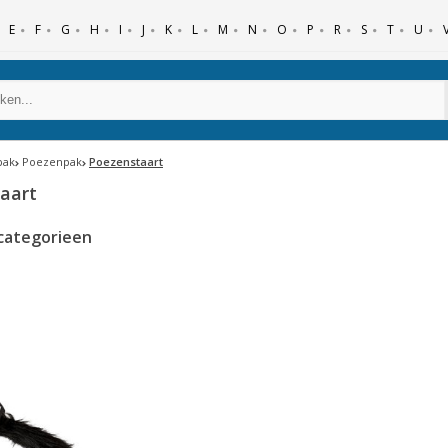
E
F
G
H
I
J
K
L
M
N
O
P
R
S
T
U
pak
Poezenpak
Poezenstaart
aart
categorieen