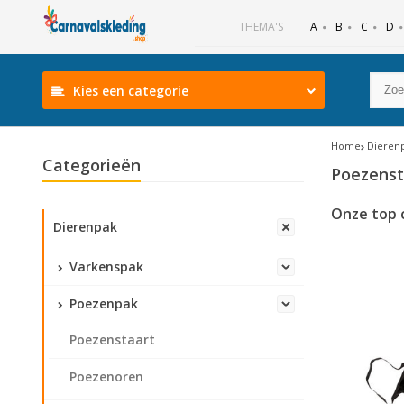
B
C
D
THEMA'S
A
Kies een categorie
Home
Dieren
Categorieën
Poezenst
Onze top 
Dierenpak
Varkenspak
Poezenpak
Poezenstaart
Poezenoren