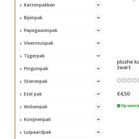
Kattenpakken
Bijenpak
Papegaaienpak
Vleermuispak
Tijgerpak
plushe k
zwart
Pinguinpak
Stierenpak
€4,50
Ezel pak
Op voorr
Wolvenpak
Konijnenpak
Luipaardpak