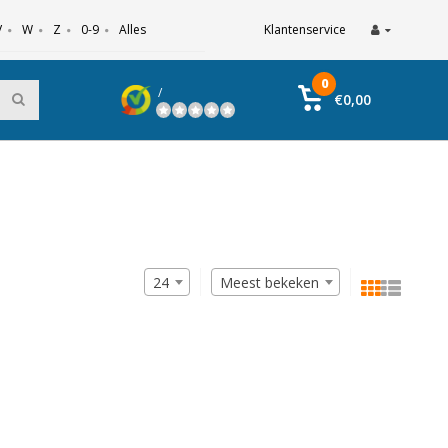
V
W
Z
0-9
Alles
Klantenservice
0
/
€0,00
24
Meest bekeken