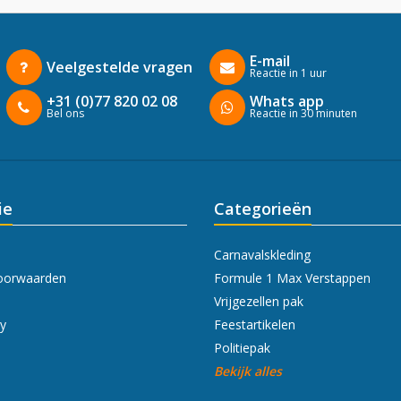
E-mail
Veelgestelde vragen
Reactie in 1 uur
+31 (0)77 820 02 08
Whats app
Bel ons
Reactie in 30 minuten
ie
Categorieën
Carnavalskleding
oorwaarden
Formule 1 Max Verstappen
Vrijgezellen pak
cy
Feestartikelen
Politiepak
Bekijk alles