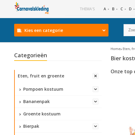
B
C
D
THEMA'S
A
Kies een categorie
Home
Eten, f
Categorieën
Bier kos
Onze top 
Eten, fruit en groente
Pompoen kostuum
Bananenpak
Groente kostuum
Bierpak