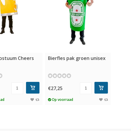
kostuum Cheers
Bierfles pak groen unisex
€27,25
aad
Op voorraad