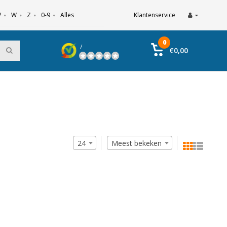
V
W
Z
0-9
Alles
Klantenservice
0
/
€0,00
24
Meest bekeken