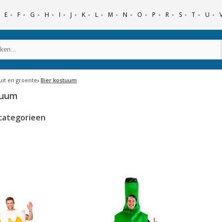
E
F
G
H
I
J
K
L
M
N
O
P
R
S
T
U
ruit en groente
Bier kostuum
tuum
categorieen