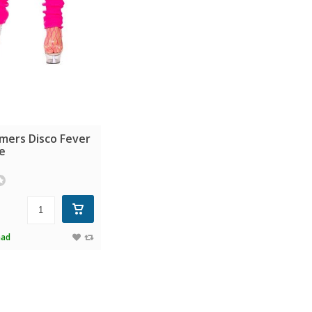
ers Disco Fever
e
aad