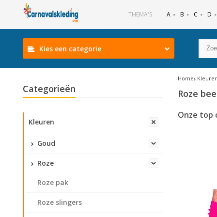
B
C
D
THEMA'S
A
Kies een categorie
Home
Kleure
Categorieën
Roze be
Onze top 
Kleuren
Goud
Roze
Roze pak
Roze slingers