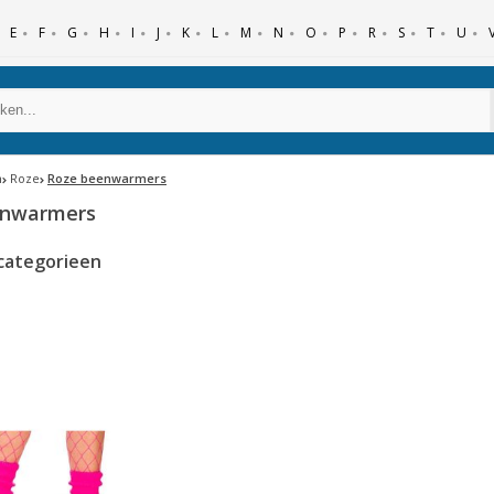
E
F
G
H
I
J
K
L
M
N
O
P
R
S
T
U
n
Roze
Roze beenwarmers
enwarmers
categorieen