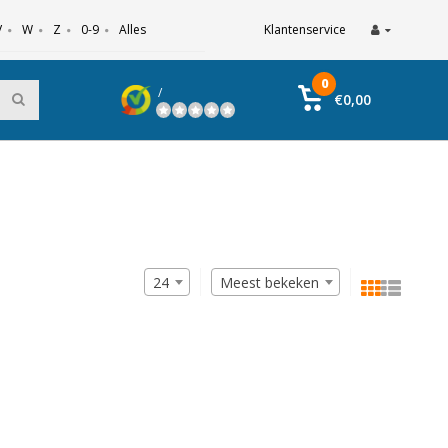
V
W
Z
0-9
Alles
Klantenservice
0
/
€0,00
24
Meest bekeken