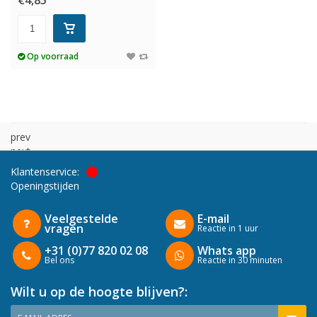
€4,85
Op voorraad
prev
next
Klantenservice:
Openingstijden
Veelgestelde
E-mail
vragen
Reactie in 1 uur
+31 (0)77 820 02 08
Whats app
Bel ons
Reactie in 30 minuten
Wilt u op de hoogte blijven?: