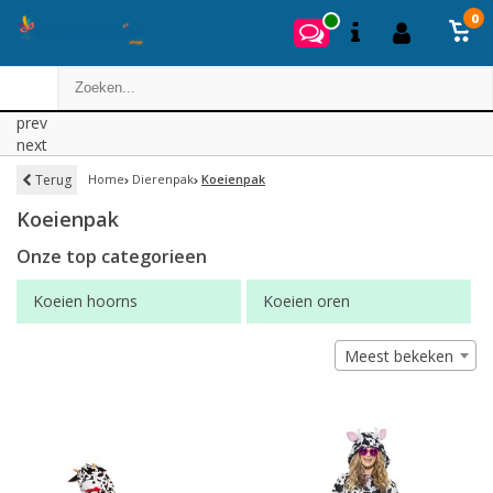
0
prev
next
Terug
Home
Dierenpak
Koeienpak
Koeienpak
Onze top categorieen
Koeien hoorns
Koeien oren
Meest bekeken