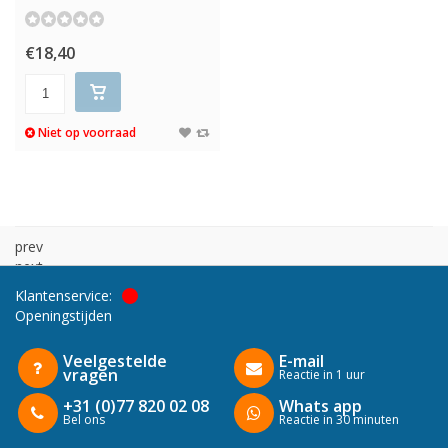
€18,40
Niet op voorraad
prev
next
Klantenservice:
Openingstijden
Veelgestelde
E-mail
vragen
Reactie in 1 uur
+31 (0)77 820 02 08
Whats app
Bel ons
Reactie in 30 minuten