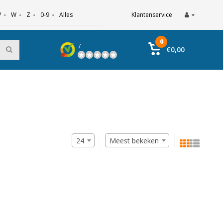
V
W
Z
0-9
Alles
Klantenservice
0
/
€0,00
24
Meest bekeken