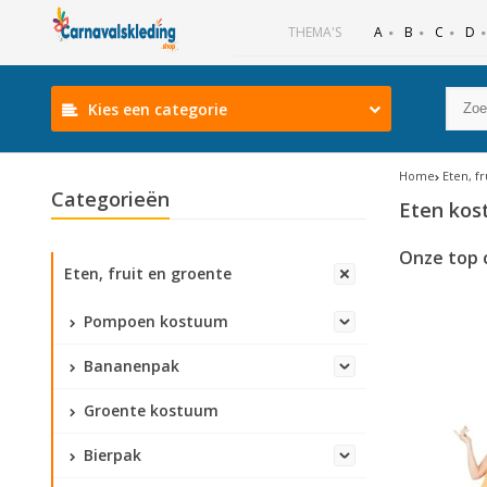
B
C
D
THEMA'S
A
Kies een categorie
Home
Eten, f
Categorieën
Eten ko
Onze top 
Eten, fruit en groente
Pompoen kostuum
Bananenpak
Groente kostuum
Bierpak