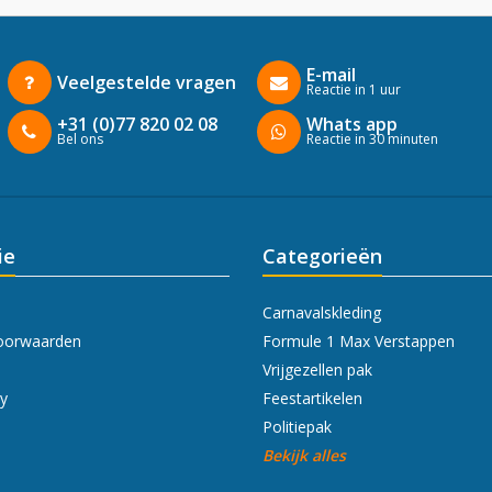
E-mail
Veelgestelde vragen
Reactie in 1 uur
+31 (0)77 820 02 08
Whats app
Bel ons
Reactie in 30 minuten
ie
Categorieën
Carnavalskleding
oorwaarden
Formule 1 Max Verstappen
Vrijgezellen pak
cy
Feestartikelen
Politiepak
Bekijk alles