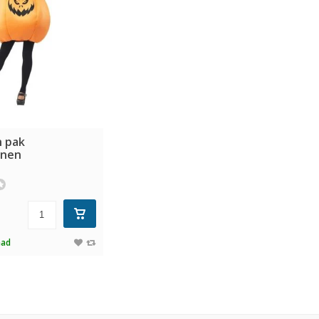
 pak
enen
aad