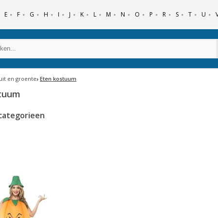
E
F
G
H
I
J
K
L
M
N
O
P
R
S
T
U
ruit en groente
Eten kostuum
stuum
categorieen