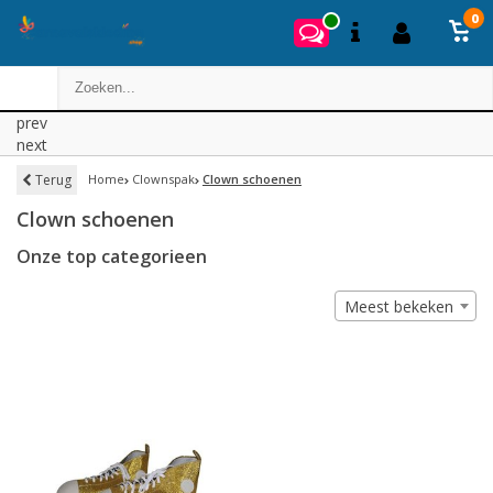
0
prev
next
Terug
Home
Clownspak
Clown schoenen
Clown schoenen
Onze top categorieen
Meest bekeken