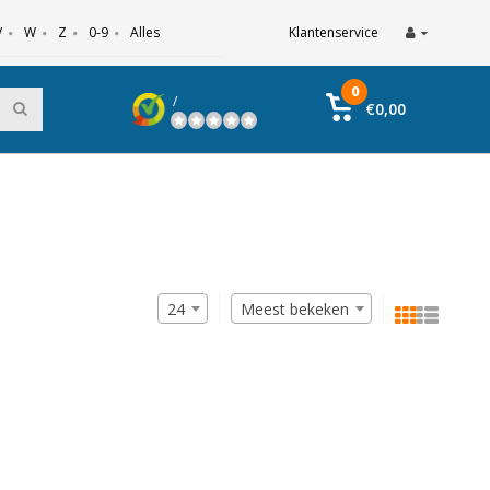
V
W
Z
0-9
Alles
Klantenservice
0
/
€0,00
24
Meest bekeken