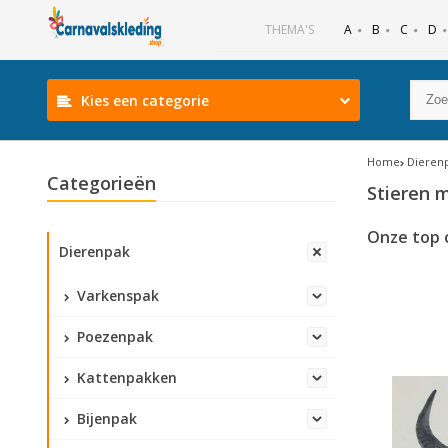
B
C
D
THEMA'S
A
Kies een categorie
Home
Dieren
Categorieën
Stieren 
Onze top 
Dierenpak
Varkenspak
Poezenpak
Kattenpakken
Bijenpak