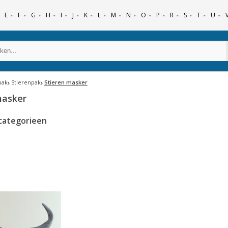
E
F
G
H
I
J
K
L
M
N
O
P
R
S
T
U
pak
Stierenpak
Stieren masker
masker
categorieen