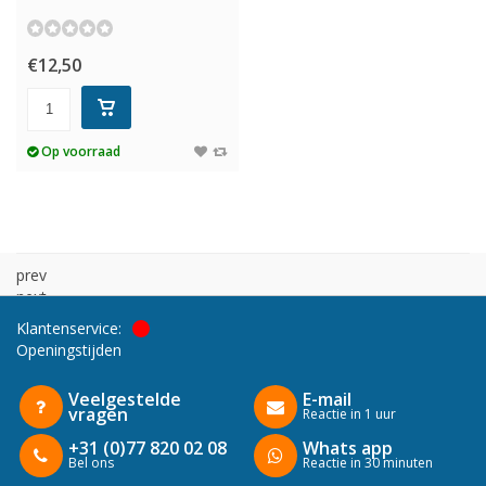
€12,50
Op voorraad
prev
next
Klantenservice:
Openingstijden
Veelgestelde
E-mail
vragen
Reactie in 1 uur
+31 (0)77 820 02 08
Whats app
Bel ons
Reactie in 30 minuten