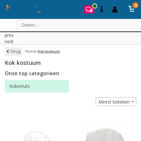
0
prev
next
Terug
Home
Kok kostuum
Kok kostuum
Onze top categorieen
Koksmuts
Meest bekeken