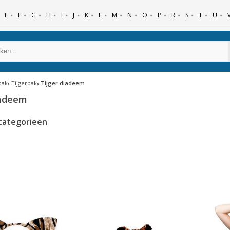
E
F
G
H
I
J
K
L
M
N
O
P
R
S
T
U
pak
Tijgerpak
Tijger diadeem
iadeem
categorieen