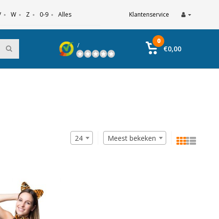
V
W
Z
0-9
Alles
Klantenservice
0
/
€0,00
24
Meest bekeken