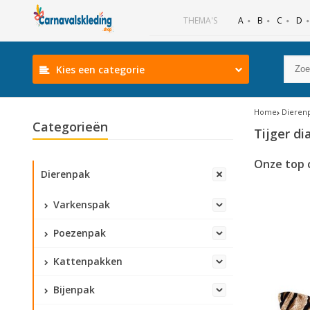
B
C
D
THEMA'S
A
Kies een categorie
Home
Dieren
Categorieën
Tijger d
Onze top 
Dierenpak
Varkenspak
Poezenpak
Kattenpakken
Bijenpak