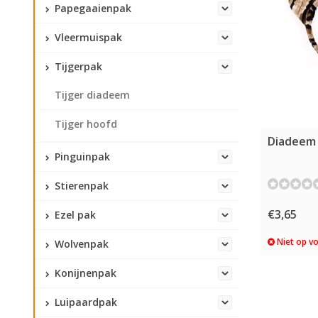
Papegaaienpak
Vleermuispak
Tijgerpak
Tijger diadeem
Tijger hoofd
Diadeem 
Pinguinpak
Stierenpak
€3,65
Ezel pak
Niet op v
Wolvenpak
Konijnenpak
Luipaardpak