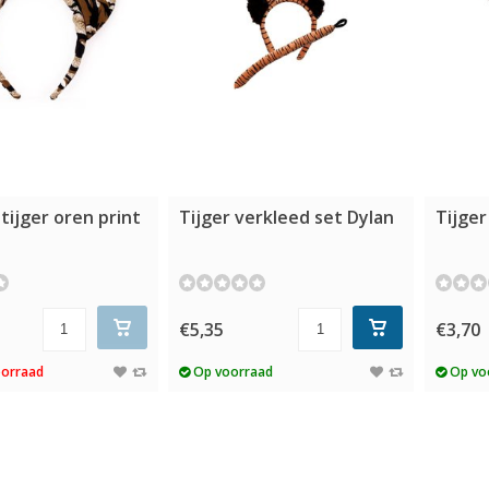
tijger oren print
Tijger verkleed set Dylan
Tijger
€5,35
€3,70
oorraad
Op voorraad
Op vo