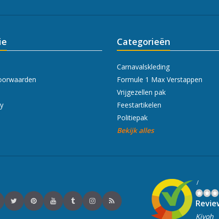
ie
Categorieën
Carnavalskleding
oorwaarden
Formule 1 Max Verstappen
Vrijgezellen pak
cy
Feestartikelen
Politiepak
Bekijk alles
/
Revie
Kiyoh