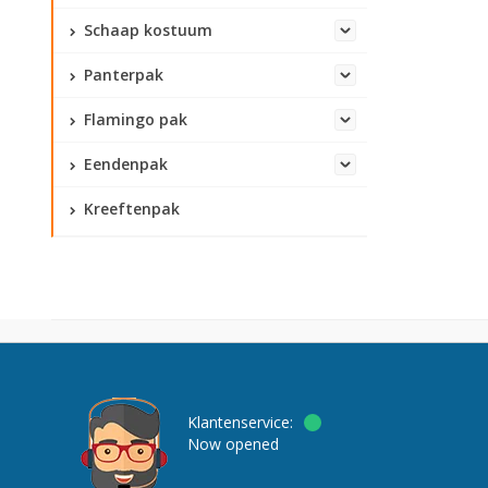
Schaap kostuum
Panterpak
Flamingo pak
Eendenpak
Kreeftenpak
Klantenservice:
Now opened