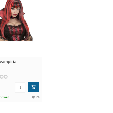
 vampiria
5
orraad