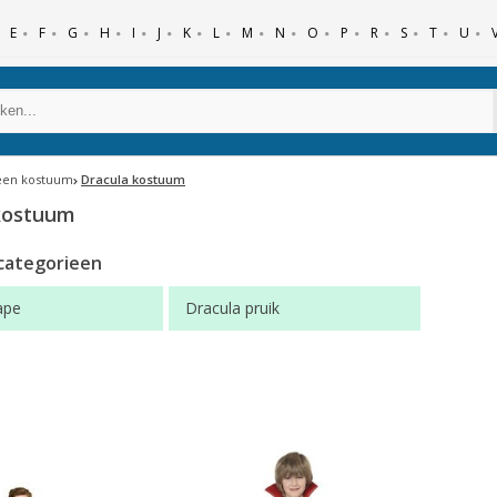
E
F
G
H
I
J
K
L
M
N
O
P
R
S
T
U
een kostuum
Dracula kostuum
kostuum
categorieen
ape
Dracula pruik