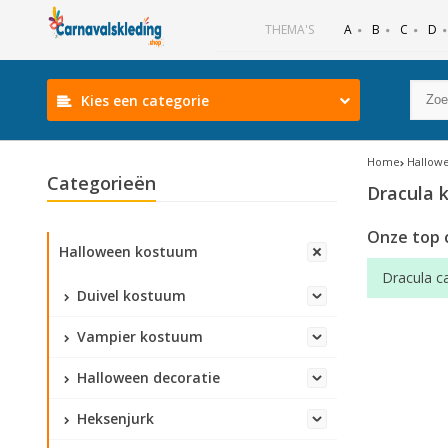
B
C
D
THEMA'S
A
Kies een categorie
Home
Hallow
Categorieën
Dracula 
Onze top 
Halloween kostuum
Dracula c
Duivel kostuum
Vampier kostuum
Halloween decoratie
Heksenjurk