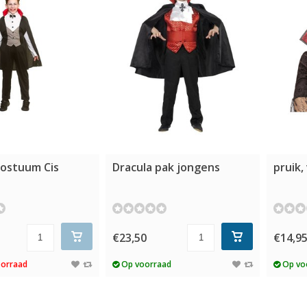
kostuum Cis
Dracula pak jongens
pruik,
€23,50
€14,9
oorraad
Op voorraad
Op vo