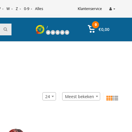
V
W
Z
0-9
Alles
Klantenservice
0
/
€0,00
24
Meest bekeken