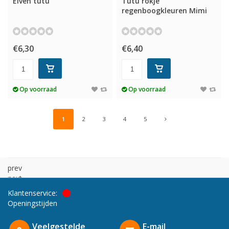
Elven tutu
Tutu rokje
regenboogkleuren Mimi
€6,30
€6,40
Op voorraad
Op voorraad
1
2
3
4
5
prev
next
Klantenservice:
Openingstijden
Veelgestelde
E-mail