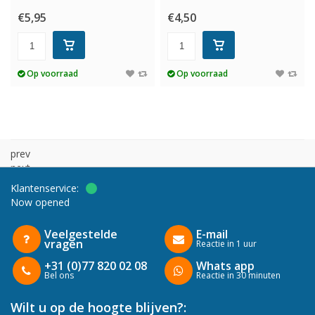
€5,95
€4,50
Op voorraad
Op voorraad
prev
next
Klantenservice:
Now opened
Veelgestelde
E-mail
vragen
Reactie in 1 uur
+31 (0)77 820 02 08
Whats app
Bel ons
Reactie in 30 minuten
Wilt u op de hoogte blijven?: