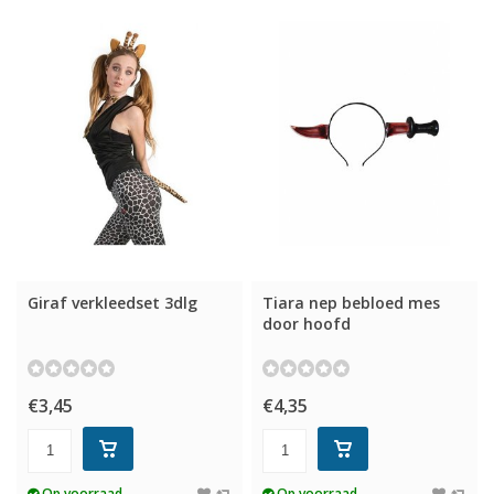
Giraf verkleedset 3dlg
Tiara nep bebloed mes
door hoofd
€3,45
€4,35
Op voorraad
Op voorraad