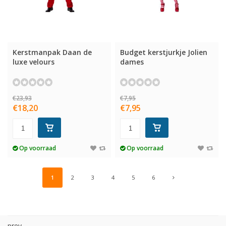
Kerstmanpak Daan de
Budget kerstjurkje Jolien
luxe velours
dames
€23,93
€7,95
€18,20
€7,95
Op voorraad
Op voorraad
1
2
3
4
5
6
prev