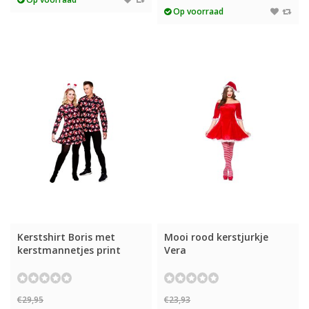
Op voorraad
Kerstshirt Boris met
Mooi rood kerstjurkje
kerstmannetjes print
Vera
€29,95
€23,93