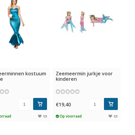
erminnen kostuum
Zeemeermin jurkje voor
e
kinderen
5
€19,40
orraad
Op voorraad