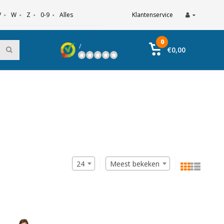
V
W
Z
0-9
Alles
Klantenservice
0
/
€0,00
24
Meest bekeken