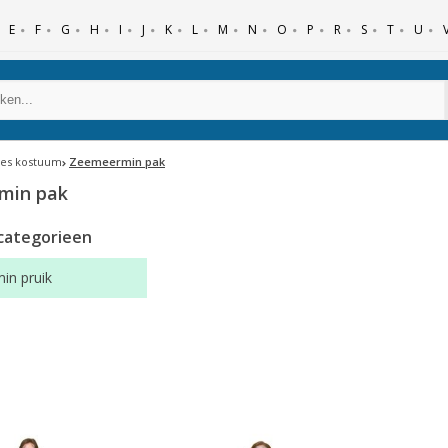
E
F
G
H
I
J
K
L
M
N
O
P
R
S
T
U
jes kostuum
Zeemeermin pak
min pak
categorieen
in pruik