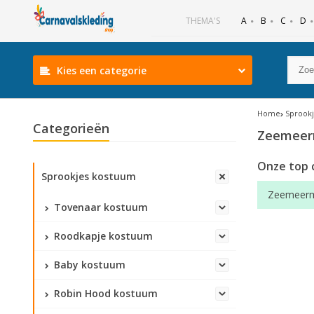
B
C
D
THEMA'S
A
Kies een categorie
Home
Sprook
Categorieën
Zeemeer
Onze top 
Sprookjes kostuum
Zeemeerm
Tovenaar kostuum
Roodkapje kostuum
Baby kostuum
Robin Hood kostuum