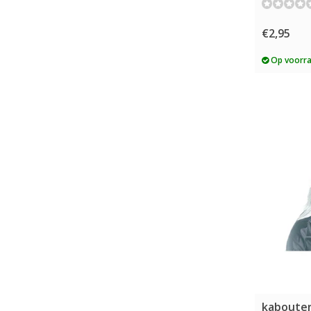
€2,95
Op voorr
kaboute