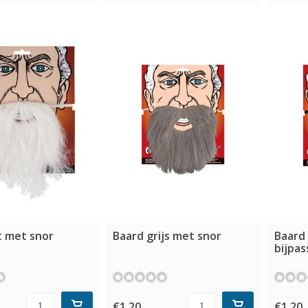
t met snor
Baard grijs met snor
Baard
bijpa
€1,20
€1,20