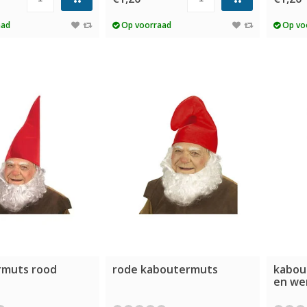
aad
Op voorraad
Op vo
rmuts rood
rode kaboutermuts
kabou
en we