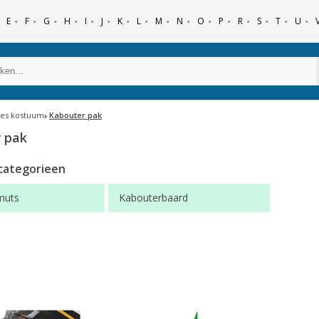
E
F
G
H
I
J
K
L
M
N
O
P
R
S
T
U
jes kostuum
Kabouter pak
 pak
categorieen
muts
Kabouterbaard