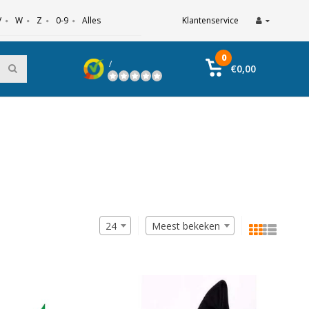
V
W
Z
0-9
Alles
Klantenservice
0
/
€0,00
24
Meest bekeken