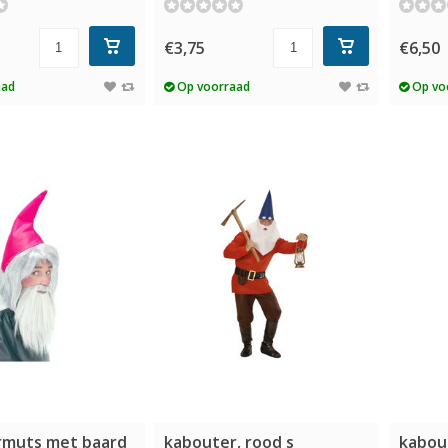
€3,75
€6,50
aad
Op voorraad
Op vo
rmuts met baard
kabouter, rood s
kabou