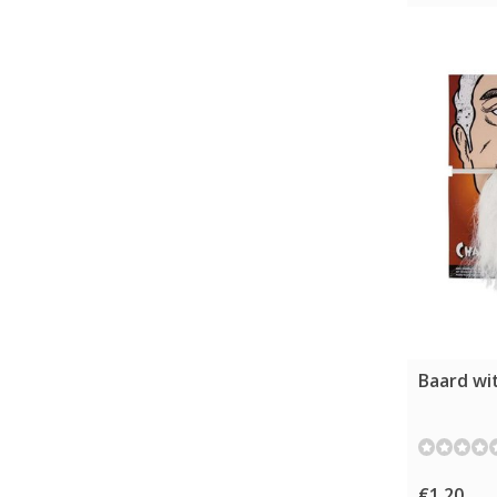
Baard wi
€1,20