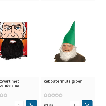
 zwart met
kaboutermuts groen
ssende snor
€2,95