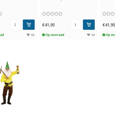
€41,95
€41,9
aad
Op voorraad
Op vo