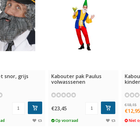
 snor, grijs
Kabouter pak Paulus
Kabou
volwasssenen
kinde
€18,15
€23,45
€12,9
aad
Op voorraad
Niet o