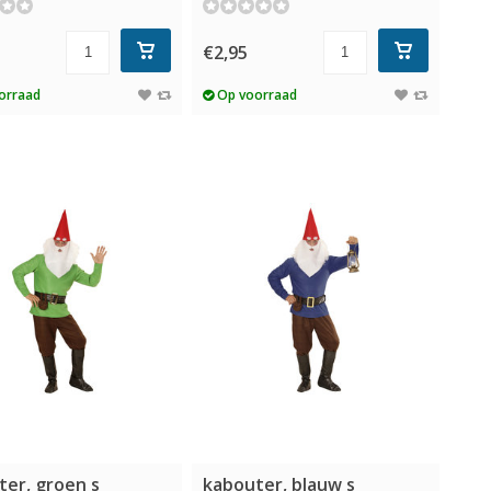
€2,95
orraad
Op voorraad
ter, groen s
kabouter, blauw s