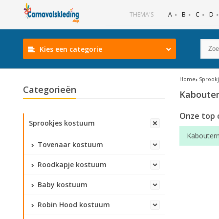
B
C
D
THEMA'S
A
Kies een categorie
Home
Sprook
Categorieën
Kabouter
Onze top 
Sprookjes kostuum
Kabouter
Tovenaar kostuum
Roodkapje kostuum
Baby kostuum
Robin Hood kostuum