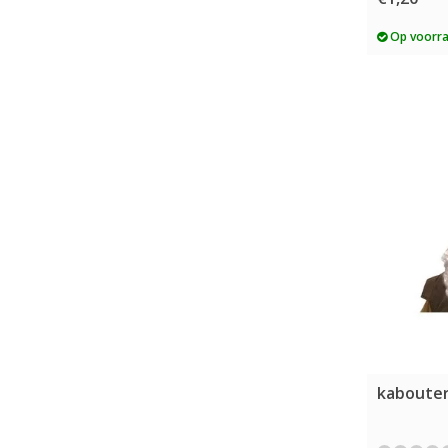
Op voorr
kaboute