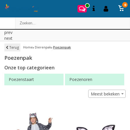
0
prev
next
Terug
Home
Dierenpak
Poezenpak
Poezenpak
Onze top categorieen
Poezenstaart
Poezenoren
Meest bekeken