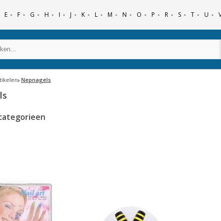
E
F
G
H
I
J
K
L
M
N
O
P
R
S
T
U
tikelen
Nepnagels
ls
categorieen