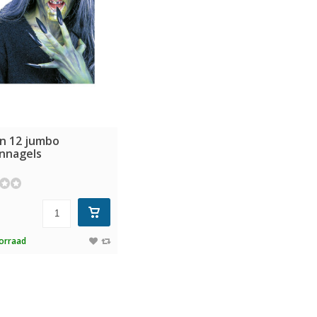
an 12 jumbo
nnagels
orraad