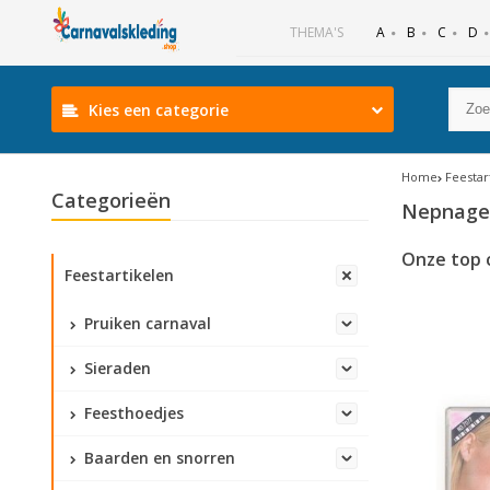
B
C
D
THEMA'S
A
Kies een categorie
Home
Feestar
Categorieën
Nepnage
Onze top 
Feestartikelen
Pruiken carnaval
Sieraden
Feesthoedjes
Baarden en snorren