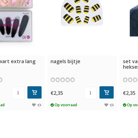
wart extra lang
nagels bijtje
set v
hekse
€2,35
€2,35
aad
Op voorraad
Op vo