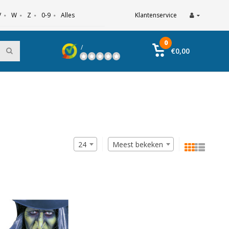
V
W
Z
0-9
Alles
Klantenservice
0
/
€0,00
24
Meest bekeken