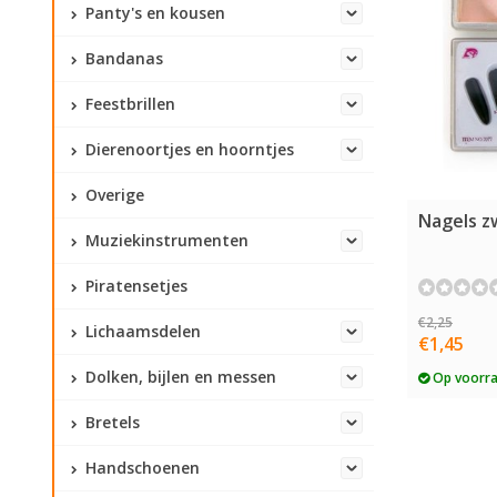
Panty's en kousen
Bandanas
Feestbrillen
Dierenoortjes en hoorntjes
Overige
Nagels z
Muziekinstrumenten
Piratensetjes
€2,25
Lichaamsdelen
€1,45
Dolken, bijlen en messen
Op voorr
Bretels
Handschoenen