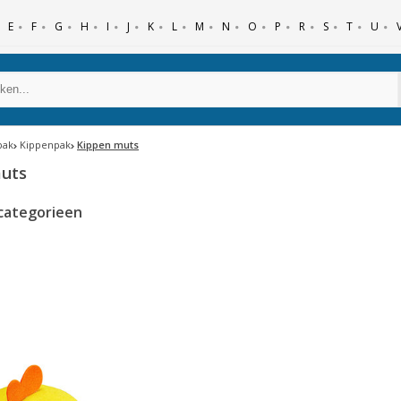
E
F
G
H
I
J
K
L
M
N
O
P
R
S
T
U
pak
Kippenpak
Kippen muts
uts
categorieen