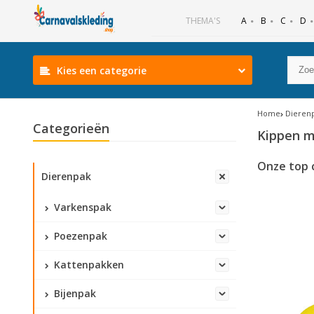
B
C
D
THEMA'S
A
Kies een categorie
Home
Dieren
Categorieën
Kippen m
Onze top 
Dierenpak
Varkenspak
Poezenpak
Kattenpakken
Bijenpak