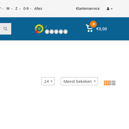
V
W
Z
0-9
Alles
Klantenservice
0
/
€0,00
24
Meest bekeken