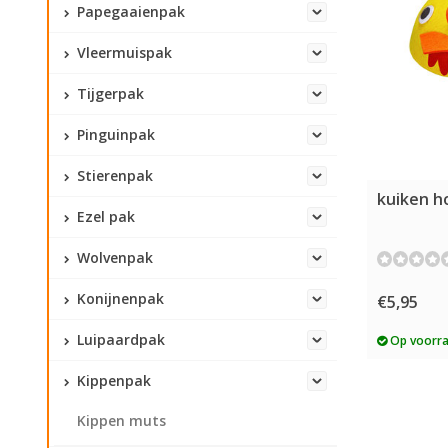
Papegaaienpak
Vleermuispak
Tijgerpak
Pinguinpak
Stierenpak
kuiken ho
Ezel pak
Wolvenpak
Konijnenpak
€5,95
Luipaardpak
Op voorr
Kippenpak
Kippen muts