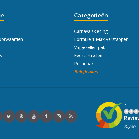
ie
Categorieën
Carnavalskleding
oorwaarden
Formule 1 Max Verstappen
Vrijgezellen pak
cy
Feestartikelen
Politiepak
Bekijk alles
/
Revie
Kiyoh