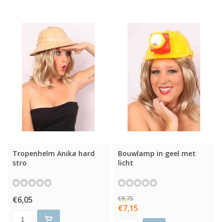
Tropenhelm Anika hard
Bouwlamp in geel met
stro
licht
€6,05
€9,75
€7,15