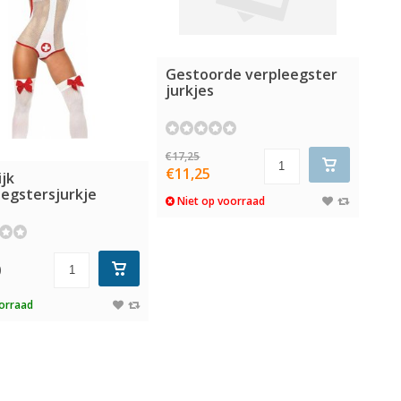
Gestoorde verpleegster
jurkjes
€17,25
€11,25
jk
eegstersjurkje
Niet op voorraad
0
orraad