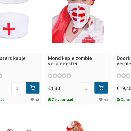
sters kapje
Mond kapje zombie
Doorki
verpleegster
verpl
€1,30
€19,4
aad
Op voorraad
Op vo