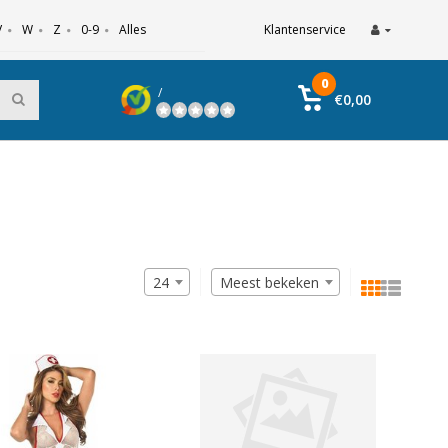
V
W
Z
0-9
Alles
Klantenservice
0
/
€0,00
24
Meest bekeken