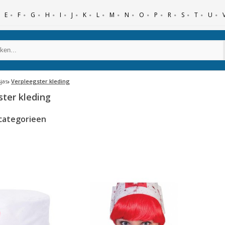
E
F
G
H
I
J
K
L
M
N
O
P
R
S
T
U
jas
Verpleegster kleding
ster kleding
categorieen