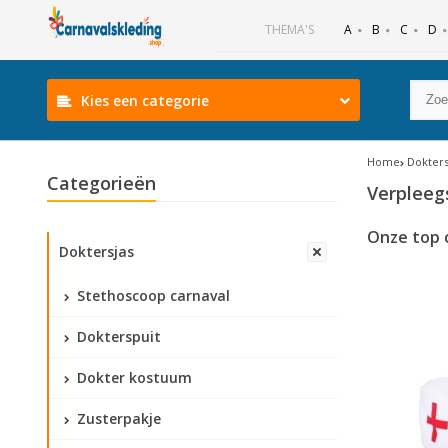
B
C
D
THEMA'S
A
Kies een categorie
Home
Dokters
Categorieën
Verpleeg
Onze top 
Doktersjas
Stethoscoop carnaval
Dokterspuit
Dokter kostuum
Zusterpakje