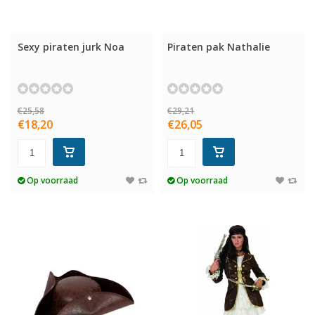
Sexy piraten jurk Noa
Piraten pak Nathalie
€25,58
€29,21
€18,20
€26,05
Op voorraad
Op voorraad