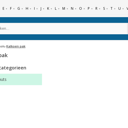
E
F
G
H
I
J
K
L
M
N
O
P
R
S
T
U
pak
Kalkoen pak
pak
categorieen
muts