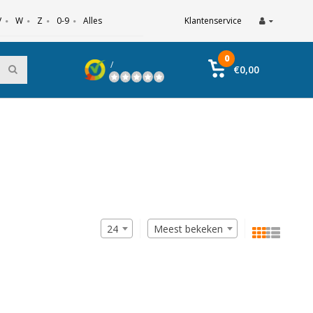
V
W
Z
0-9
Alles
Klantenservice
0
/
€0,00
24
Meest bekeken