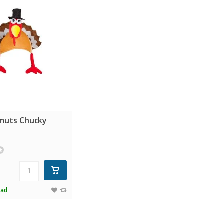
muts Chucky
aad