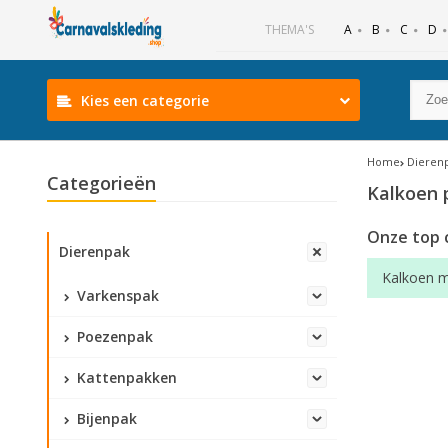
B
C
D
THEMA'S
A
Kies een categorie
Home
Dieren
Categorieën
Kalkoen 
Onze top 
Dierenpak
Kalkoen 
Varkenspak
Poezenpak
Kattenpakken
Bijenpak