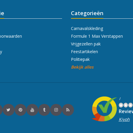
ie
Categorieën
Carnavalskleding
oorwaarden
Formule 1 Max Verstappen
Vrijgezellen pak
cy
Feestartikelen
Politiepak
Bekijk alles
/
Revie
Kiyoh