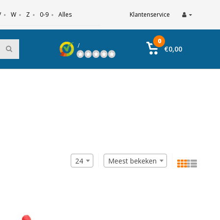
V
W
Z
0-9
Alles
Klantenservice
0
/
€0,00
24
Meest bekeken