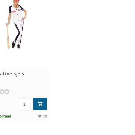
l meisje s
5
orraad