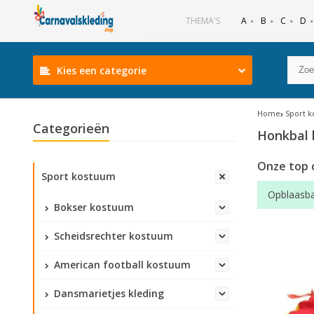
B
C
D
THEMA'S
A
Kies een categorie
Home
Sport 
Categorieën
Honkbal
Onze top 
Sport kostuum
Opblaasba
Bokser kostuum
Scheidsrechter kostuum
American football kostuum
Dansmarietjes kleding