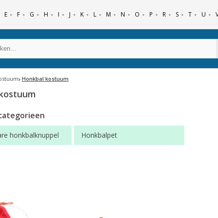
E
F
G
H
I
J
K
L
M
N
O
P
R
S
T
U
kostuum
Honkbal kostuum
 kostuum
categorieen
re honkbalknuppel
Honkbalpet