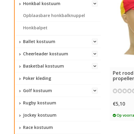
Honkbal kostuum
Opblaasbare honkbalknuppel
Honkbalpet
Ballet kostuum
Cheerleader kostuum
Basketbal kostuum
Pet rood
propelle
Poker kleding
Golf kostuum
Rugby kostuum
€5,10
Jockey kostuum
Op voorr
Race kostuum