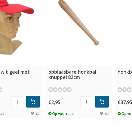
 wit geel met
opblaasbare honkbal
honkba
r
knuppel 82cm
€2,95
€37,9
aad
Op voorraad
Op vo