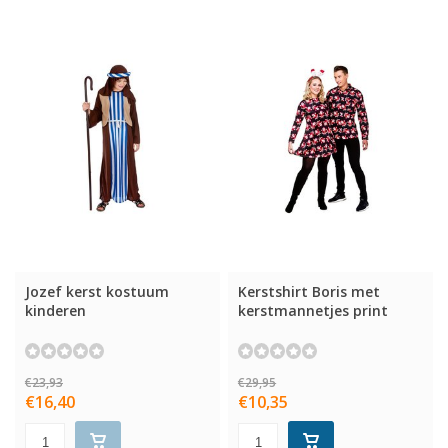
Jozef kerst kostuum
Kerstshirt Boris met
kinderen
kerstmannetjes print
€23,93
€29,95
€16,40
€10,35