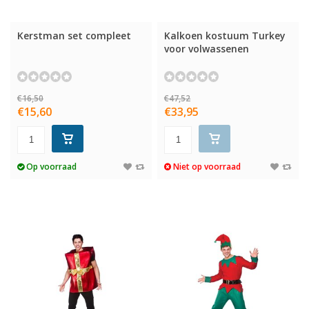
Kerstman set compleet
Kalkoen kostuum Turkey
voor volwassenen
€16,50
€47,52
€15,60
€33,95
Op voorraad
Niet op voorraad