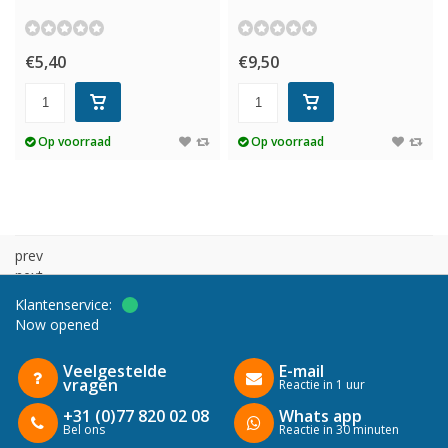
€5,40
€9,50
Op voorraad
Op voorraad
prev
next
Klantenservice:
Now opened
Veelgestelde
E-mail
vragen
Reactie in 1 uur
+31 (0)77 820 02 08
Whats app
Bel ons
Reactie in 30 minuten