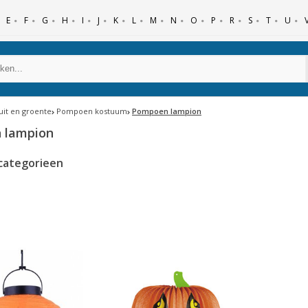
E
F
G
H
I
J
K
L
M
N
O
P
R
S
T
U
ruit en groente
Pompoen kostuum
Pompoen lampion
 lampion
categorieen