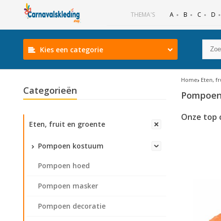
B
C
D
THEMA'S
A
Kies een categorie
Home
Eten, f
Categorieën
Pompoen
Onze top 
Eten, fruit en groente
Pompoen kostuum
Pompoen hoed
Pompoen masker
Pompoen decoratie