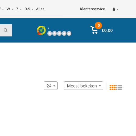
V
W
Z
0-9
Alles
Klantenservice
0
/
€0,00
24
Meest bekeken