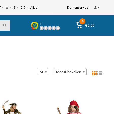
V
W
Z
0-9
Alles
Klantenservice
0
/
€0,00
24
Meest bekeken