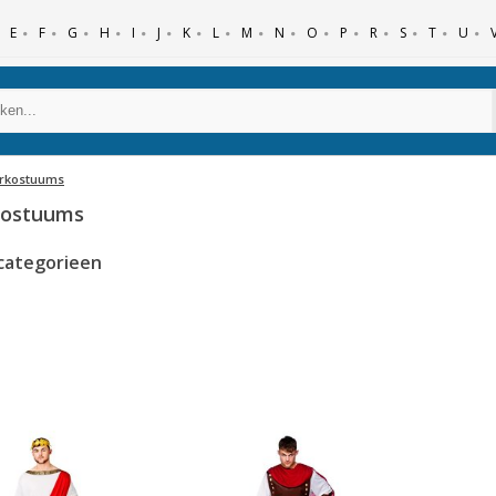
E
F
G
H
I
J
K
L
M
N
O
P
R
S
T
U
rkostuums
kostuums
categorieen