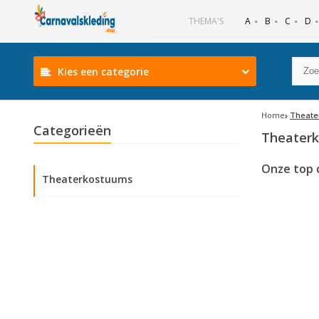
B
C
D
THEMA'S
A
Kies een categorie
Home
Theate
Categorieën
Theater
Onze top 
Theaterkostuums