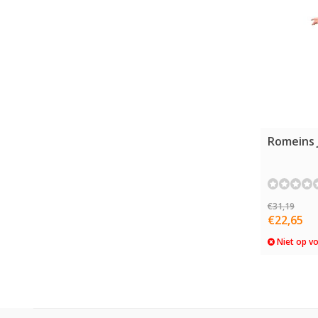
Romeins 
€31,19
€22,65
Niet op v