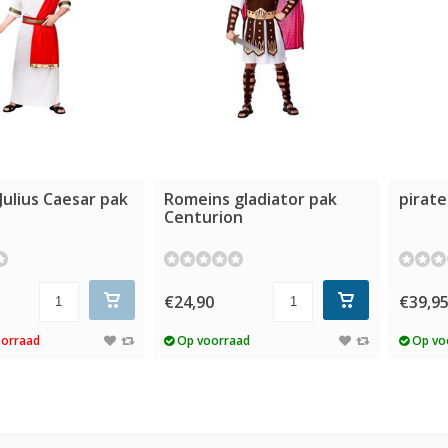
Julius Caesar pak
Romeins gladiator pak
pirate
Centurion
€24,90
€39,9
oorraad
Op voorraad
Op vo