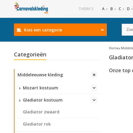
B
C
D
THEMA'S
A
Kies een categorie
Home
Middel
Categorieën
Gladiato
Onze top 
Middeleeuwse kleding
Mozart kostuum
Gladiator kostuum
Gladiator zwaard
Gladiator rok