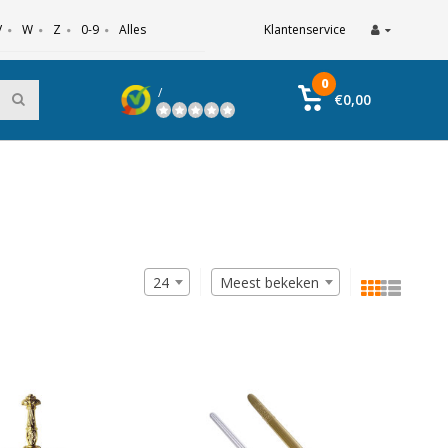
V
W
Z
0-9
Alles
Klantenservice
0
/
€0,00
24
Meest bekeken