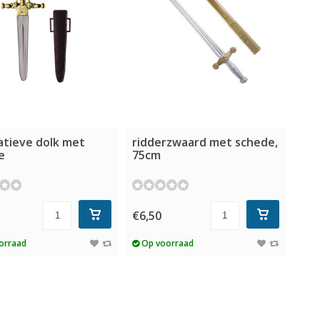
atieve dolk met
ridderzwaard met schede,
e
75cm
€6,50
orraad
Op voorraad