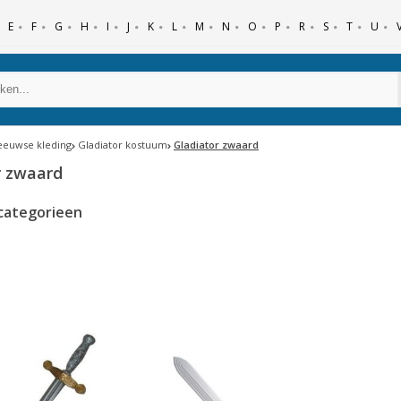
E
F
G
H
I
J
K
L
M
N
O
P
R
S
T
U
eeuwse kleding
Gladiator kostuum
Gladiator zwaard
r zwaard
categorieen