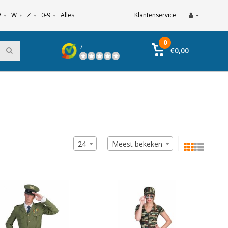
V
W
Z
0-9
Alles
Klantenservice
0
/
€0,00
24
Meest bekeken