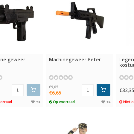
ine geweer
Machinegeweer Peter
Legero
kostu
€9,05
€32,3
€6,65
oorraad
Op voorraad
Niet o