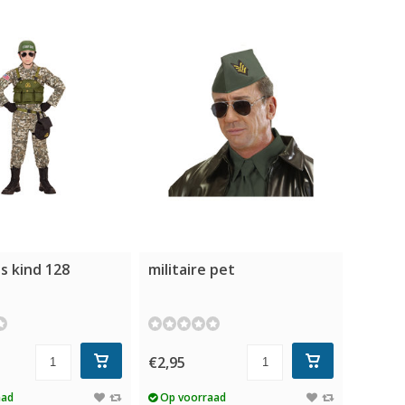
s kind 128
militaire pet
€2,95
aad
Op voorraad