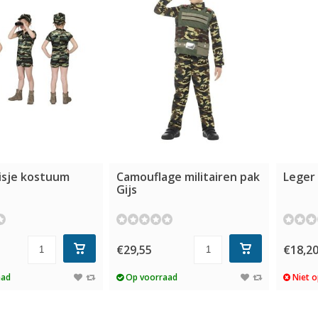
isje kostuum
Camouflage militairen pak
Leger
Gijs
€29,55
€18,2
aad
Op voorraad
Niet o