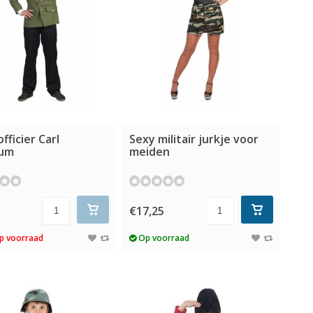
fficier Carl
Sexy militair jurkje voor
um
meiden
5
€17,25
p voorraad
Op voorraad