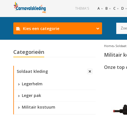
B
C
D
THEMA'S
A
Kies een categorie
Home
Soldaat
Categorieën
Militair
Onze top 
Soldaat kleding
Legerhelm
Leger pak
Militair kostuum