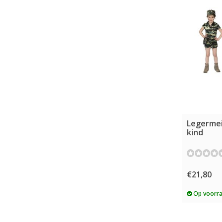
Legerme
kind
€21,80
Op voorr