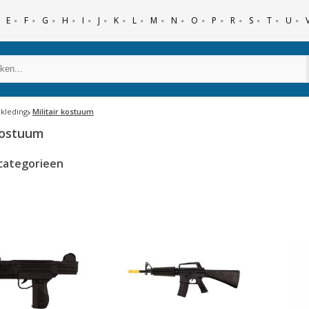
E
F
G
H
I
J
K
L
M
N
O
P
R
S
T
U
 kleding
Militair kostuum
 kostuum
categorieen