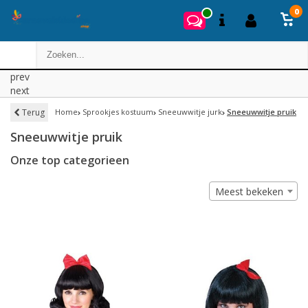
0
prev
next
Terug
Home
Sprookjes kostuum
Sneeuwwitje jurk
Sneeuwwitje pruik
Sneeuwwitje pruik
Onze top categorieen
Meest bekeken