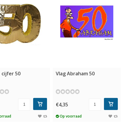
 cijfer 50
Vlag Abraham 50
5
€4,35
orraad
Op voorraad