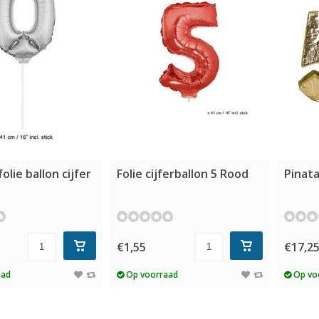
folie ballon cijfer
Folie cijferballon 5 Rood
Pinata
€1,55
€17,2
aad
Op voorraad
Op vo