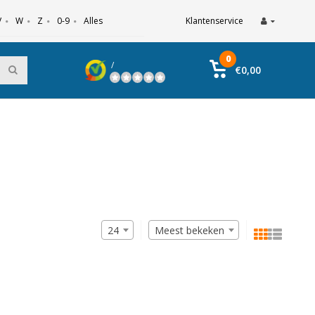
V
W
Z
0-9
Alles
Klantenservice
0
/
€0,00
24
Meest bekeken