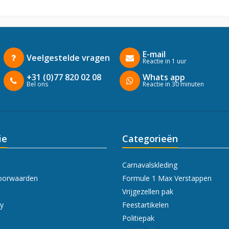
E-mail
Veelgestelde vragen
Reactie in 1 uur
+31 (0)77 820 02 08
Whats app
Bel ons
Reactie in 30 minuten
ie
Categorieën
Carnavalskleding
oorwaarden
Formule 1 Max Verstappen
Vrijgezellen pak
cy
Feestartikelen
Politiepak