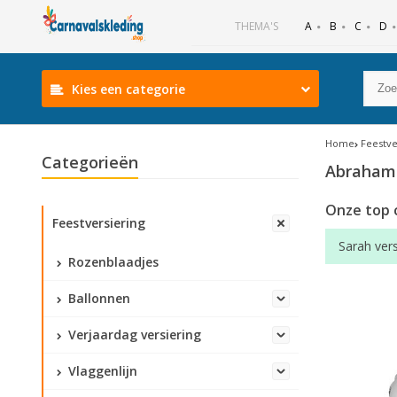
B
C
D
THEMA'S
A
Kies een categorie
Home
Feestve
Categorieën
Abraham
Onze top 
Feestversiering
Sarah vers
Rozenblaadjes
Ballonnen
Verjaardag versiering
Vlaggenlijn