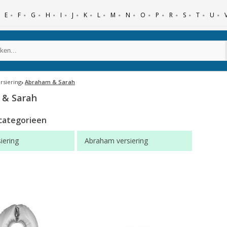
E
F
G
H
I
J
K
L
M
N
O
P
R
S
T
U
rsiering
Abraham & Sarah
 & Sarah
categorieen
iering
Abraham versiering