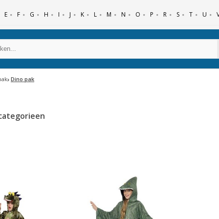
E
F
G
H
I
J
K
L
M
N
O
P
R
S
T
U
pak
Dino pak
categorieen