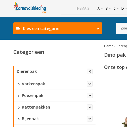
B
C
D
THEMA'S
A
Kies een categorie
Home
Dieren
Categorieën
Dino pak
Onze top 
Dierenpak
Varkenspak
Poezenpak
Kattenpakken
Bijenpak