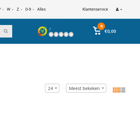
V
W
Z
0-9
Alles
Klantenservice
0
/
€0,00
24
Meest bekeken