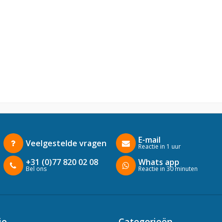
E-mail
Veelgestelde vragen
Reactie in 1 uur
+31 (0)77 820 02 08
Whats app
Bel ons
Reactie in 30 minuten
ie
Categorieën